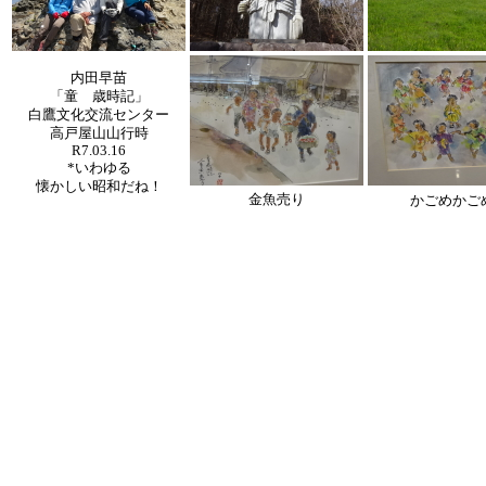
内田早苗
「童 歳時記」
白鷹文化交流センター
高戸屋山山行時
R7.03.16
*いわゆる
懐かしい昭和だね！
金魚売り
かごめかご