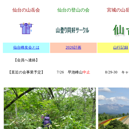
仙台の山岳会
仙台の登山の会
宮城の山
仙台峰友会とは
2026計画
山行記録
【会員へ連絡】
【直近の会事業予定】
7/26 早池峰山
中止
8/29-30 キ