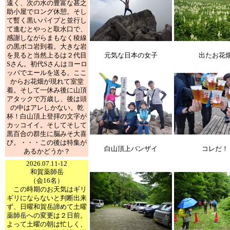
遠く、次の水の豊富な甚之
助小屋でロング休憩。そし
て暫く黒いパイプと並行し
て進むとやっと取水口で、
感謝しながらまもなく稜線
の黒ボコ岩到着。大きな岩
を見ると当然上るは２代目
元気な日本の女子
出たお花
Sさん。初代Sさんはヨーロ
ッパでエールを送る。ここ
からお花畑が現れて室堂
着。そして一休み後に山頂
アタックで万歳し、後は頭
の中はアレしかない。乾
杯！白山頂上登拝の文字が
カッコイイ。そしてそして
黒百合の群生に脳みそ大喜
び。・・・この後は特集が
白山頂上バンザイ
コレだ！
あるかどうか？
2026.07.11-12
和賀薬師岳
（会16名）
この時期のお天気はギリ
ギリにならないと判断出来
ず、日曜和賀岳諦めて土曜
薬師岳への変更は２日前。
よって土曜の朝は忙しく、