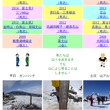
（有志）
（有志）
（有志）
2014 富士見3
2013
2013
茶臼岳・三本槍岳
立山
三ツ峠山
（有志）
（有志）
（有志）
2012 富士見2
2012
2012 富士
吹越烏帽子・縫道石山
金時山・白鳥山・発端丈山
高座山・竜
（有志）
（有志）
（有志）
2009
2009
2009
飯豊連峰縦走
富士山
大朝日岳
（個人）
（会）
（個人）
私たちは
山々を歩きます
でも
山によじ登ることは
しません！
平日 ガンバッテ
土日 山アル