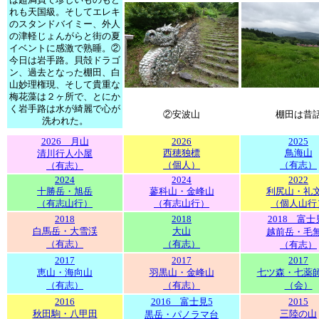
は超満員で珍しいものもど
れも天国級。そしてエレキ
のスタンドバイミー、外人
の津軽じょんがらと街の夏
イベントに感激で熟睡。②
今日は岩手路。貝殻ドラゴ
ン、過去となった棚田、白
山妙理権現、そして貴重な
梅花藻は２ヶ所で、とにか
く岩手路は水が綺麗で心が
②安波山
棚田は昔
洗われた。
2026 月山
2026
2025
西穂独標
鳥海山
清川行人小屋
（個人）
（有志）
（有志）
2024
2024
2022
十勝岳・旭岳
蓼科山・金峰山
利尻山・礼
（有志山行）
（有志山行）
（個人山行
2018
2018
2018 富士
白馬岳・大雪渓
大山
越前岳・毛
（有志）
（有志）
（有志）
2017
2017
2017
恵山・海向山
羽黒山・金峰山
七ツ森・七薬
（有志）
（有志）
（会）
2016
2016 富士見5
2015
秋田駒・八甲田
三陸の山
黒岳・パノラマ台