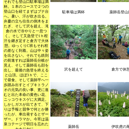
それでも登山口駐車場は満
杯。１本のコースで２つの
登山口を経てまずはブナ台
駐車場は満杯
薬師岳登山
へ。暑い、汗が吹き出る。
弁慶の立ち往生の倒木をま
たぎ、そして沢を超え、滝
倉の水で冷やりと一息つ
く。そして又急登で1ｈ程
汗を継ぎ足すと倉方で大休
憩。ゆっくりC班もそれ程
の差なく到着。山は中々姿
を出さない。それでも鉄則
の前進すれば薬師岳分岐が
見え、そして薬師岳も顔を
沢を超えて
倉方で休
出し、最後の急登を終える
と山頂。ほぼ3ｈで、ここ
で昼食。そして薬師平へ一
歩踏み出すとイブキトラノ
オの元気の良い事、更に進
むと出た本命の黄色い花、
ニッコウキスゲに大満足。
しかしガスが出てきて、下
りは予報と競争で何とか勝
ったが、車出発するとザー
ザー。ドラマか。今宵は温
泉コテージで明日を忘れた
薬師岳
伊吹虎の