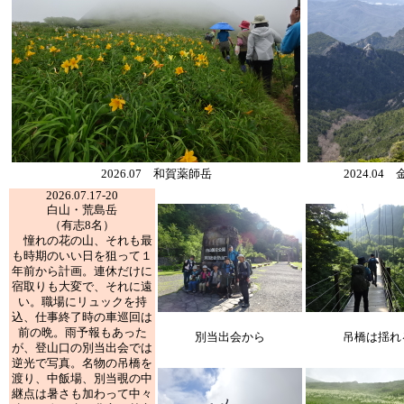
2026.07 和賀薬師岳
2024.0
2026.07.17-20
白山・荒島岳
（有志8名）
憧れの花の山、それも最
も時期のいい日を狙って１
年前から計画。連休だけに
宿取りも大変で、それに遠
い。職場にリュックを持
込、仕事終了時の車巡回は
前の晩。雨予報もあった
別当出会から
吊橋は揺れ
が、登山口の別当出会では
逆光で写真。名物の吊橋を
渡り、中飯場、別当覗の中
継点は暑さも加わって中々