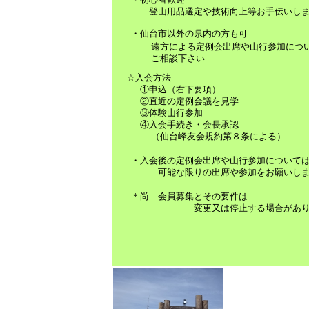
・初心者歓迎
登山用品選定や技術向上等お手伝いしま
・仙台市以外の県内の方も可
遠方による定例会出席や山行参加につ
ご相談下さい
☆入会方法
①申込（右下要項）
②直近の定例会議を見学
③体験山行参加
④入会手続き・会長承認
（仙台峰友会規約第８条による）
・入会後の定例会出席や山行参加について
可能な限りの出席や参加をお願いしま
＊尚 会員募集とその要件は
変更又は停止する場合があり