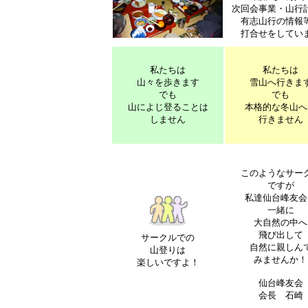
次回会事業・山行
有志山行の情報
打合せをしてい
私たちは
私たちは
山々を歩きます
雪山へ行きま
でも
でも
山によじ登ることは
本格的な冬山へ
しません
行きません
このようなサー
ですが
私達仙台峰友会
一緒に
大自然の中へ
飛び出して
サークルでの
自然に親しん
山登りは
みませんか！
楽しいですよ！
仙台峰友会
会長 石崎