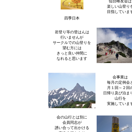
仙台峰友会は
楽しい山登り
目指していま
四季日本
岩登り等の登はんは
行いませんが
サークルでの山登りを
望む方には
きっと良い仲間に
なれると思います
会事業は
毎月の定例会
月１回～２回
日帰り及び泊ま
山行を
実施していま
会の山行とは別に
会員同志が
誘い合って出かける