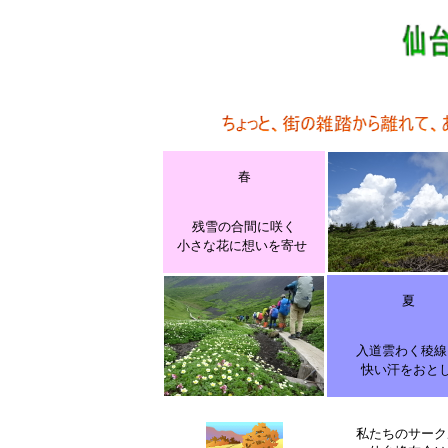
春
残雪の合間に咲く
小さな花に想いを寄せ
夏
入道雲わく稜線
快い汗をおと
私たちのサーク